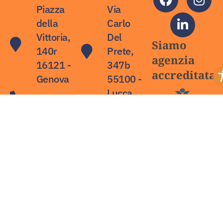
Piazza
Via
della
Carlo
Vittoria,
Del
Siamo
140r
Prete,
agenzia
16121 -
347b
accreditata:
Genova
55100 -
Lucca
0103519011
+39
info@bubbleviaggi.it
3382429886
laura.pazzagli@bubbleviag
Privacy Policy
Cookie Policy
Accessibilità
Copyright Bubble Viaggi – P.Iva 02819850104 –
Capitale versato € 41.300 – REA 298195 –
|
bubbleviaggi@pec.it – 2026© Bubble Viaggi S.r.l. –
Credit