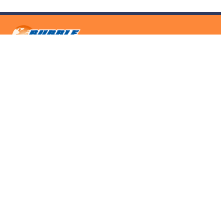
Sede di Genova
Piazza della Vittoria, 140r
16121 - Genova
0103519011
info@bubbleviaggi.it
Privacy Policy
Cookie Policy
Accessibilità
Copyright Bubble Viaggi – P.Iva 02819850104 – Capitale 